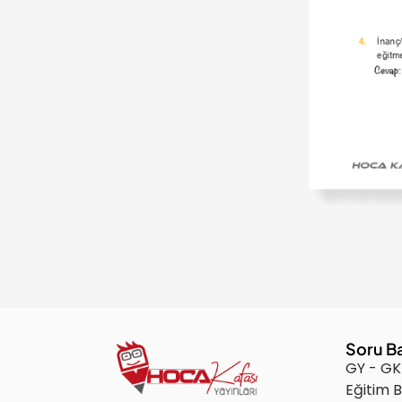
Soru B
GY - GK
Eğitim B