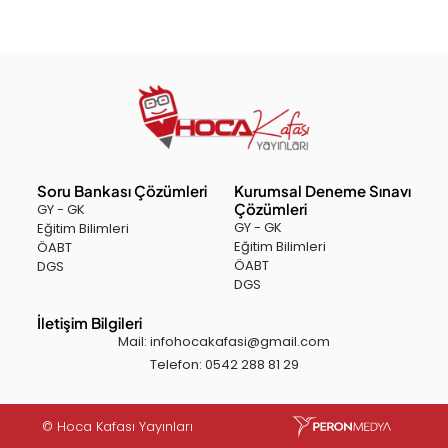
Soru Bankası Çözümleri
Kurumsal Deneme Sınavı
Çözümleri
GY - GK
GY - GK
Eğitim Bilimleri
Eğitim Bilimleri
ÖABT
ÖABT
DGS
DGS
İletişim Bilgileri
Mail: infohocakafasi@gmail.com
Telefon: 0542 288 81 29
© Hoca Kafası Yayınları