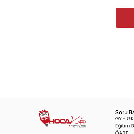
Soru B
GY - GK
Eğitim B
ÖABT