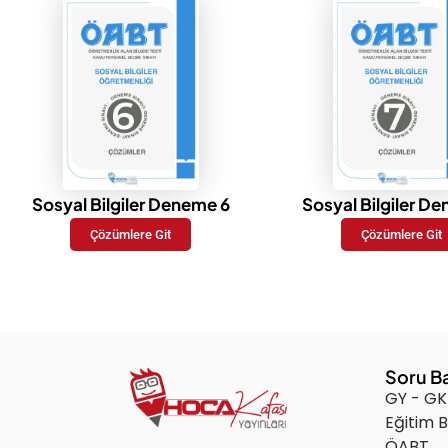
Sosyal Bilgiler Deneme 6
Sosyal Bilgiler D
Çözümlere Git
Çözümlere Git
Soru B
GY - GK
Eğitim B
ÖABT