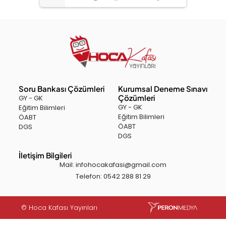
Soru Bankası Çözümleri
Kurumsal Deneme Sınavı
Çözümleri
GY - GK
GY - GK
Eğitim Bilimleri
Eğitim Bilimleri
ÖABT
ÖABT
DGS
DGS
İletişim Bilgileri
Mail: infohocakafasi@gmail.com
Telefon: 0542 288 81 29
© Hoca Kafası Yayınları